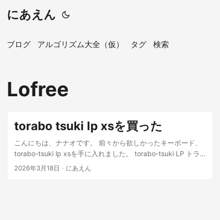
にあえん
ブログ
アルゴリズム大全（仮）
タグ
検索
Lofree
torabo tsuki lp xsを買った
こんにちは、ナナオです。 前々から欲しかったキーボード、
torabo-tsuki lp xsを手に入れました。 torabo-tsuki LP トラ
ックボール付き無線分割キーボードキット - のぎけす屋 -
2026年3月18日
·
にあえん
BOOTH このすっきりとした佇まい… 美しいですね。 ただ、
肝心のトラックボールケースがまだ届いていないので、完全
体ではないです。 特徴 このキーボードの特徴は以下の通りで
す。 左右分割 完全無線（左右間のケーブル、PC側のケーブ
ルが不要） トラックボール付き ロープロファイル カラムスタ