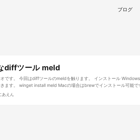
ブログ
iffツール meld
です。 今回はdiffツールのmeldを触ります。 インストール Windowsの
。 winget install meld Macの場合はbrewでインストール可能です。 b
とてもシンプルです。 対象のファイルを選択するか、「Blank Comparis
にあえん
切り替わります。 それぞれのウィンドウに比較したいテキストを入力する
プルなツールですが、必要な機能があるので重宝しそうです。 というこ