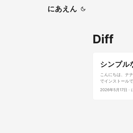
にあえん
Diff
シンプルなd
こんにちは、ナナオ
でインストールできます
meld 使い方 
2026年5月17日
·
diffの画面に
す。 かなりシン
👍