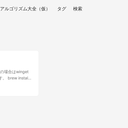
アルゴリズム大全（仮）
タグ
検索
場合はwinget
rew install
on」を選択すると
ことで比較できま
とで今回はこれで