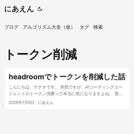
にあえん
ブログ
アルゴリズム大全（仮）
タグ
検索
トークン削減
headroomでトークンを削減した話
こんにちは、ナナオです。 突然ですが、AIコーディングエー
ジェントのトークン消費って本当に気になりますよね。 普段
は Claude CodeとOpenCode Goを併用しているんですが、
2026年7月9日
·
にあえん
両方とも長時間セッションを回しているとあっという間にト
ークン消費が伸びていきます。 「これ、無駄な部分削れない
かな」と思って調べたら headroom を見つけたので、試しに
入れてみました。 ※この記事の作成にはMiniMax-M3を大いに
活用しています。 headroomとは GitHub - headroomlabs-