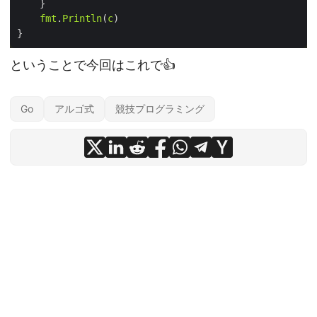
fmt
.
Println
(
c
ということで今回はこれで👍
Go
アルゴ式
競技プログラミング