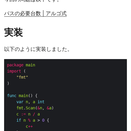
バスの必要台数 | アルゴ式
実装
以下のように実装しました。
package
main
import
"fmt"
func
main
var
n
, 
a
int
fmt
.
Scan
(
&
n
, 
&
a
c
:=
n
/
a
if
n
%
a
 > 
0
c
++