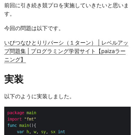
前回に引き続き競プロを実施していきたいと思いま
す。
今回の問題は以下です。
いびつなひとりリバーシ（１ターン） | レベルアッ
プ問題集 | プログラミング学習サイト【paizaラー
ニング】
実装
以下のように実装しました。
package
main
import
"fmt"
func
main
var
h
, 
w
, 
sy
, 
sx
int