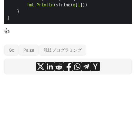
fmt
.
Println
(string(
g
[
i
👍
Go
Paiza
競技プログラミング