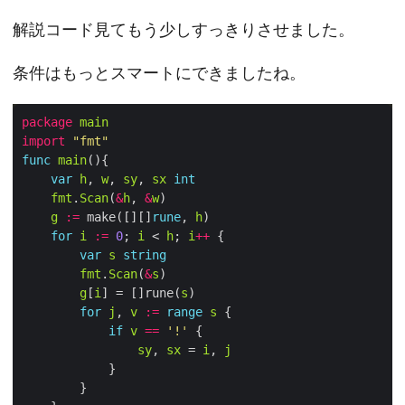
解説コード見てもう少しすっきりさせました。
条件はもっとスマートにできましたね。
package
main
import
"fmt"
func
main
var
h
, 
w
, 
sy
, 
sx
int
fmt
.
Scan
(
&
h
, 
&
w
g
:=
 make([][]
rune
, 
h
for
i
:=
0
; 
i
 < 
h
; 
i
++
var
s
string
fmt
.
Scan
(
&
s
g
[
i
] = []rune(
s
for
j
, 
v
:=
range
s
if
v
==
'!'
sy
, 
sx
 = 
i
, 
j