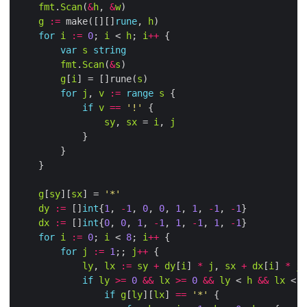
fmt
.
Scan
(
&
h
, 
&
w
g
:=
 make([][]
rune
, 
h
for
i
:=
0
; 
i
 < 
h
; 
i
++
var
s
string
fmt
.
Scan
(
&
s
g
[
i
] = []rune(
s
for
j
, 
v
:=
range
s
if
v
==
'!'
sy
, 
sx
 = 
i
, 
j
g
[
sy
][
sx
] = 
'*'
dy
:=
 []
int
{
1
, 
-
1
, 
0
, 
0
, 
1
, 
1
, 
-
1
, 
-
1
dx
:=
 []
int
{
0
, 
0
, 
1
, 
-
1
, 
1
, 
-
1
, 
1
, 
-
1
for
i
:=
0
; 
i
 < 
8
; 
i
++
for
j
:=
1
;; 
j
++
ly
, 
lx
:=
sy
+
dy
[
i
] 
*
j
, 
sx
+
dx
[
i
] 
*
j
if
ly
>=
0
&&
lx
>=
0
&&
ly
 < 
h
&&
lx
 < 
w
if
g
[
ly
][
lx
] 
==
'*'