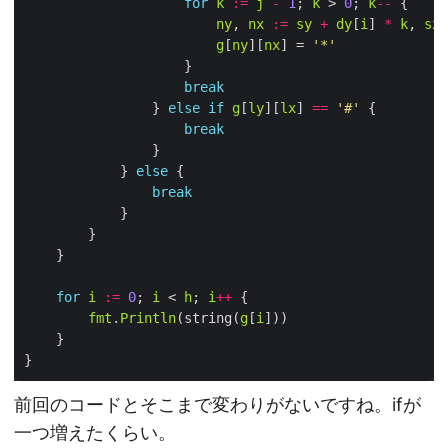
for
k
:=
j
-
1
; 
k
 > 
0
; 
k
--
ny
, 
nx
:=
sy
+
dy
[
i
] 
*
k
, 
sx
g
[
ny
][
nx
] = 
'*'
break
                } 
else
if
g
[
ly
][
lx
] 
==
'#'
break
            } 
else
break
for
i
:=
0
; 
i
 < 
h
; 
i
++
fmt
.
Println
(string(
g
[
i
前回のコードとそこまで変わりがないですね。ifが
一つ増えたくらい。