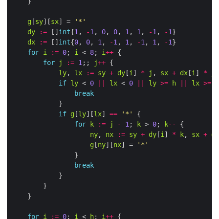
g
[
sy
][
sx
] = 
'*'
dy
:=
 []
int
{
1
, 
-
1
, 
0
, 
0
, 
1
, 
1
, 
-
1
, 
-
1
dx
:=
 []
int
{
0
, 
0
, 
1
, 
-
1
, 
1
, 
-
1
, 
1
, 
-
1
for
i
:=
0
; 
i
 < 
8
; 
i
++
for
j
:=
1
;; 
j
++
ly
, 
lx
:=
sy
+
dy
[
i
] 
*
j
, 
sx
+
dx
[
i
] 
*
j
if
ly
 < 
0
||
lx
 < 
0
||
ly
>=
h
||
lx
>=
w
break
if
g
[
ly
][
lx
] 
==
'*'
for
k
:=
j
-
1
; 
k
 > 
0
; 
k
--
ny
, 
nx
:=
sy
+
dy
[
i
] 
*
k
, 
sx
+
dx
g
[
ny
][
nx
] = 
'*'
break
for
i
:=
0
; 
i
 < 
h
; 
i
++