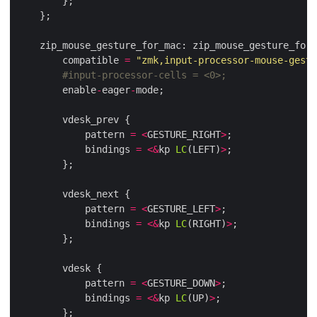
        compatible 
=
"zmk,input-processor-mouse-gestu
        enable
-
eager
-
            pattern 
=
<
GESTURE_RIGHT
>
            bindings 
=
<&
kp 
LC
(LEFT)
>
            pattern 
=
<
GESTURE_LEFT
>
            bindings 
=
<&
kp 
LC
(RIGHT)
>
            pattern 
=
<
GESTURE_DOWN
>
            bindings 
=
<&
kp 
LC
(UP)
>