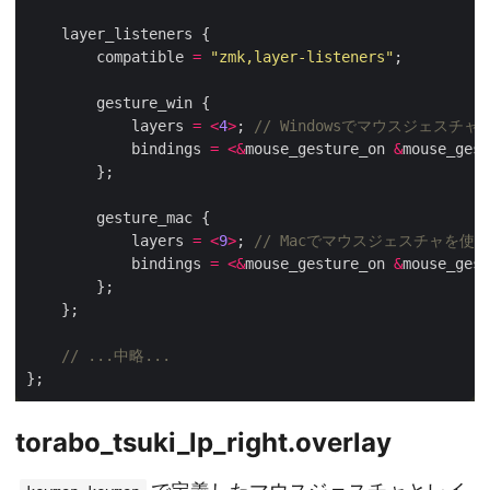
        compatible 
=
"zmk,layer-listeners"
            layers 
=
<
4
>
; 
            bindings 
=
<&
mouse_gesture_on 
&
mouse_gest
            layers 
=
<
9
>
; 
            bindings 
=
<&
mouse_gesture_on 
&
mouse_gest
torabo_tsuki_lp_right.overlay