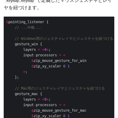
で定義したマウスジェスチャとレイ
keymap.keymap
ヤを紐づけます。
&
        layers 
=
<
4
>
        input
-
processors 
=
<
&
&
zip_xy_scaler 
0
1
>
        layers 
=
<
9
>
        input
-
processors 
=
<
&
&
zip_xy_scaler 
0
1