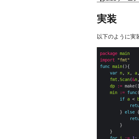
実装
以下のように実
package
main
import
"fmt"
func
main
var
n
, 
x
, 
a
fmt
.
Scan
(
&
n
dp
:=
 make(
min
:=
func
if
a
 < 
ret
        } 
else
ret
for
i
:=
1
;