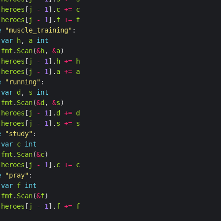
heroes
[
j
-
1
].
c
+=
c
heroes
[
j
-
1
].
f
+=
f
e
"muscle_training"
var
h
, 
a
int
fmt
.
Scan
(
&
h
, 
&
a
heroes
[
j
-
1
].
h
+=
h
heroes
[
j
-
1
].
a
+=
a
e
"running"
var
d
, 
s
int
fmt
.
Scan
(
&
d
, 
&
s
heroes
[
j
-
1
].
d
+=
d
heroes
[
j
-
1
].
s
+=
s
e
"study"
var
c
int
fmt
.
Scan
(
&
c
heroes
[
j
-
1
].
c
+=
c
e
"pray"
var
f
int
fmt
.
Scan
(
&
f
heroes
[
j
-
1
].
f
+=
f