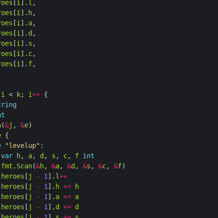
roes
[
i
].
l
roes
[
i
].
h
roes
[
i
].
a
roes
[
i
].
d
roes
[
i
].
s
roes
[
i
].
c
roes
[
i
].
f
 
i
 < 
k
; 
i
++
tring
nt
n
(
&
j
, 
&
e
e
e
"levelup"
var
h
, 
a
, 
d
, 
s
, 
c
, 
f
int
fmt
.
Scan
(
&
h
, 
&
a
, 
&
d
, 
&
s
, 
&
c
, 
&
f
heroes
[
j
-
1
].
l
++
heroes
[
j
-
1
].
h
+=
h
heroes
[
j
-
1
].
a
+=
a
heroes
[
j
-
1
].
d
+=
d
heroes
[
j
-
1
].
s
+=
s