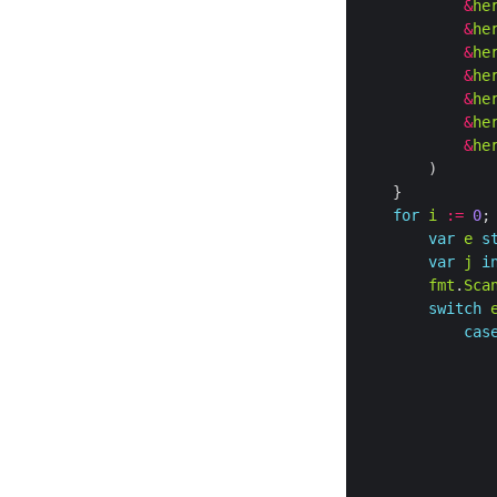
&
he
&
he
&
he
&
he
&
he
&
he
&
he
for
i
:=
0
;
var
e
s
var
j
i
fmt
.
Sca
switch
cas