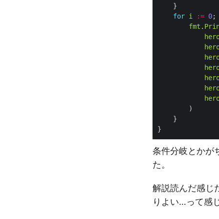
for
i
:=
0
;
fmt
.
Pri
her
her
her
her
her
her
her
条件分岐とかが
た。
解説読んだ感じ
りよい…って感