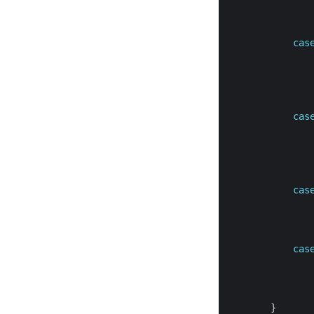
cas
cas
cas
cas