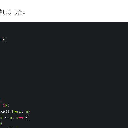
装しました。
t
t
, 
&
k
ake([]
Hero
, 
n
 
i
 < 
n
; 
i
++
n