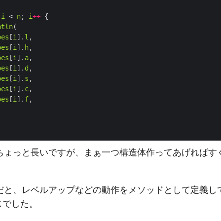
 
i
 < 
n
; 
i
++
ntln
oes
[
i
].
l
oes
[
i
].
h
oes
[
i
].
a
oes
[
i
].
d
oes
[
i
].
s
oes
[
i
].
c
oes
[
i
].
f
ちょっと長いですが、まぁ一つ構造体作ってあげればす
だと、レベルアップなどの動作をメソッドとして定義し
じでした。