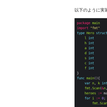
以下のように実
package
main
import
"fmt"
type
Hero
struc
l
int
h
int
a
int
d
int
s
int
c
int
f
int
func
main
var
n
, 
k
in
fmt
.
Scan
(
&
n
heroes
:=
 m
for
i
:=
0
;
fmt
.
Sca