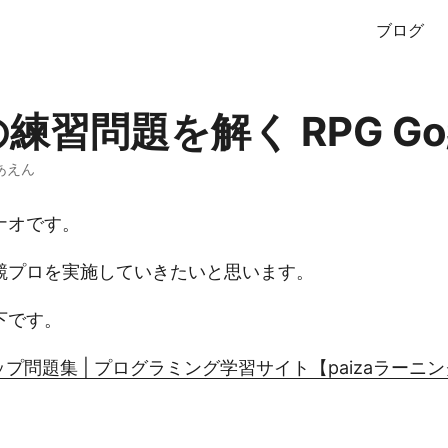
ブログ
aの練習問題を解く RPG G
あえん
ナオです。
競プロを実施していきたいと思います。
下です。
アップ問題集 | プログラミング学習サイト【paizaラーニ